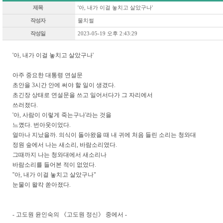
제목
'아, 내가 이걸 놓치고 살았구나'
작성자
물치썰
작성일
2023-05-19 오후 2:43:29
'아, 내가 이걸 놓치고 살았구나'
아주 중요한 대통령 연설문
초안을 3시간 안에 써야 할 일이 생겼다.
초긴장 상태로 연설문을 쓰고 일어서다가 그 자리에서
쓰러졌다.
'아, 사람이 이렇게 죽는구나'라는 것을
느꼈다. 번아웃이었다.
얼마나 지났을까. 의식이 돌아왔을 때 내 귀에 처음 들린 소리는 청와대
정원 숲에서 나는 새소리, 바람소리였다.
그때까지 나는 청와대에서 새소리나
바람소리를 들어본 적이 없었다.
''아, 내가 이걸 놓치고 살았구나"
눈물이 왈칵 쏟아졌다.
- 고도원 윤인숙의 《고도원 정신》 중에서 -